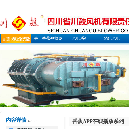
关于香蕉视频免
风机系列
烧结风机
香蕉视频免费版
费版
首页
内容详情
香蕉APP在线播放系列
content