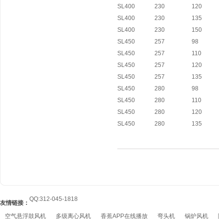
SL400
230
120
SL400
230
135
SL400
230
150
SL450
257
98
SL450
257
110
SL450
257
120
SL450
257
135
SL450
280
98
SL450
280
110
SL450
280
120
SL450
280
135
QQ:312-045-1818
友情链接：
空气悬浮鼓风机
多级离心风机
香蕉APP在线播放
弯头机
锅炉风机