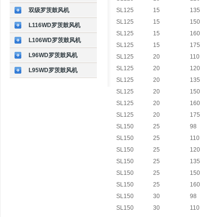
双级罗茨鼓风机
SL125
15
135
SL125
15
150
L116WD罗茨鼓风机
SL125
15
160
L106WD罗茨鼓风机
SL125
15
175
L96WD罗茨鼓风机
SL125
20
110
SL125
20
120
L95WD罗茨鼓风机
SL125
20
135
SL125
20
150
SL125
20
160
SL125
20
175
SL150
25
98
SL150
25
110
SL150
25
120
SL150
25
135
SL150
25
150
SL150
25
160
SL150
30
98
SL150
30
110