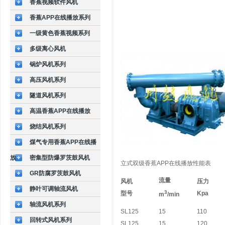
香蕉视频软件风机
香蕉APP在线播放系列
一级黄色香蕉视频系列
多级离心风机
锅炉风机系列
高压风机系列
隧道风机系列
高温香蕉APP在线播放
烧结风机系列
煤气专用香蕉APP在线播
放
密集型防爆罗茨鼓风机
立式双级香蕉APP在线播放性能表
GR防腐罗茨鼓风机
流量
风机
压力
静叶可调轴流风机
3
型号
Kpa
m
/min
轴流风机系列
SL125
15
110
回转式风机系列
SL125
15
120